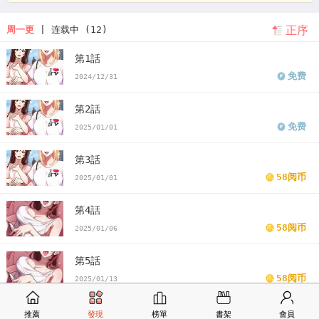
正序
周一更
| 连载中 (12)
第1話
免费
2024/12/31
第2話
免费
2025/01/01
第3話
58阅币
2025/01/01
第4話
58阅币
2025/01/06
第5話
58阅币
2025/01/13
第6話
推薦
發現
榜單
書架
會員