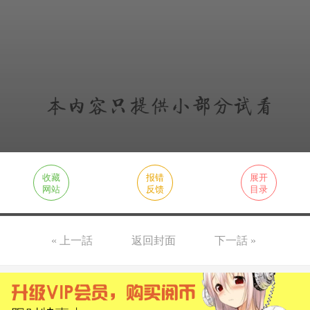
收藏
报错
展开
网站
反馈
目录
« 上一話
返回封面
下一話 »