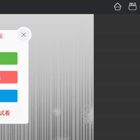
足
员
试看