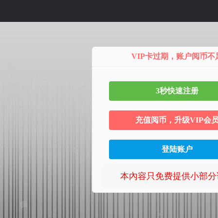
第9話
VIP卡过期，账户阅币不
3秒快速注册
充值阅币，升级VIP会
登陆账户
本內容只免费提供小部分