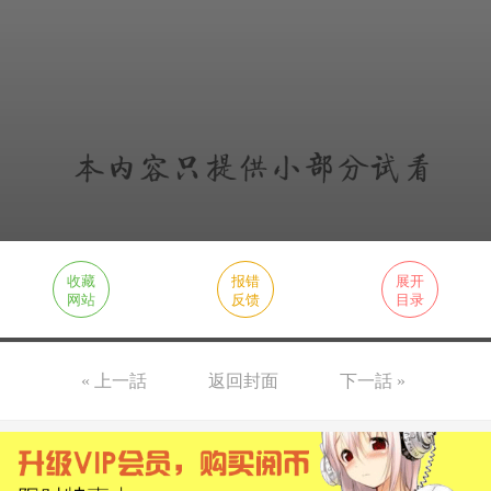
收藏
报错
展开
网站
反馈
目录
« 上一話
返回封面
下一話 »