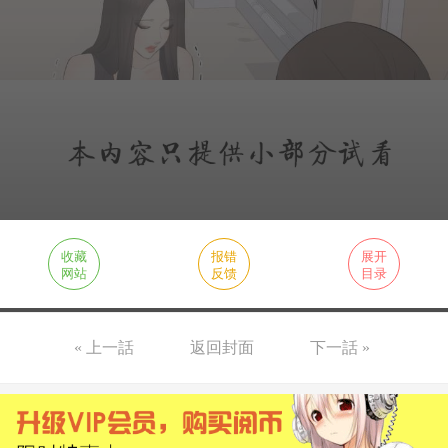
收藏
报错
展开
网站
反馈
目录
« 上一話
返回封面
下一話 »