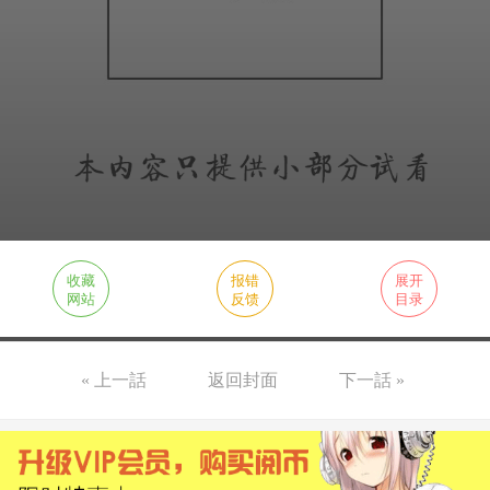
收藏
报错
展开
网站
反馈
目录
« 上一話
返回封面
下一話 »