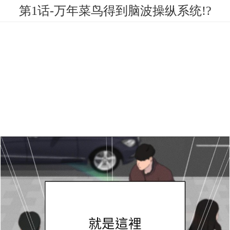
第1话-万年菜鸟得到脑波操纵系统!?